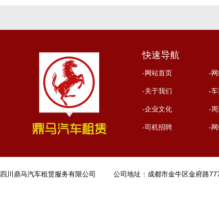
快速导航
-网站首页
-
-关于我们
-
-企业文化
-
-司机招聘
-
四川鼎马汽车租赁服务有限公司 公司地址：成都市金牛区金府路777号21栋5层15号 